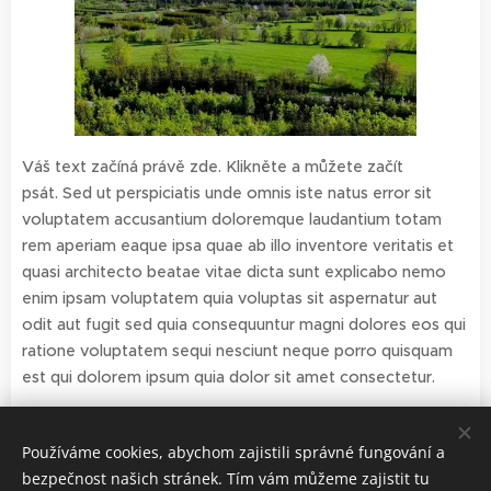
Váš text začíná právě zde. Klikněte a můžete začít
psát. Sed ut perspiciatis unde omnis iste natus error sit
voluptatem accusantium doloremque laudantium totam
rem aperiam eaque ipsa quae ab illo inventore veritatis et
quasi architecto beatae vitae dicta sunt explicabo nemo
enim ipsam voluptatem quia voluptas sit aspernatur aut
odit aut fugit sed quia consequuntur magni dolores eos qui
ratione voluptatem sequi nesciunt neque porro quisquam
est qui dolorem ipsum quia dolor sit amet consectetur.
Používáme cookies, abychom zajistili správné fungování a
Share
bezpečnost našich stránek. Tím vám můžeme zajistit tu