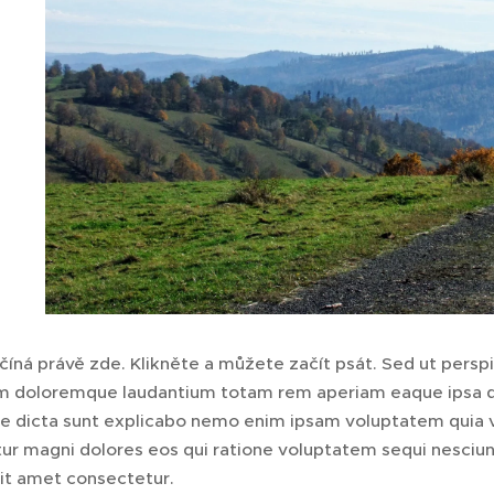
číná právě zde. Klikněte a můžete začít psát. Sed ut perspi
 doloremque laudantium totam rem aperiam eaque ipsa quae
e dicta sunt explicabo nemo enim ipsam voluptatem quia vo
ur magni dolores eos qui ratione voluptatem sequi nesciu
sit amet consectetur.