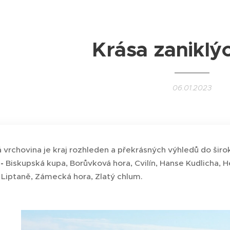
Krása zaniklý
06.01.2023
 vrchovina je kraj rozhleden a překrásných výhledů do širo
-
Biskupská kupa, Borůvková hora, Cvilín, Hanse Kudlicha, H
 Liptaně, Zámecká hora, Zlatý chlum.