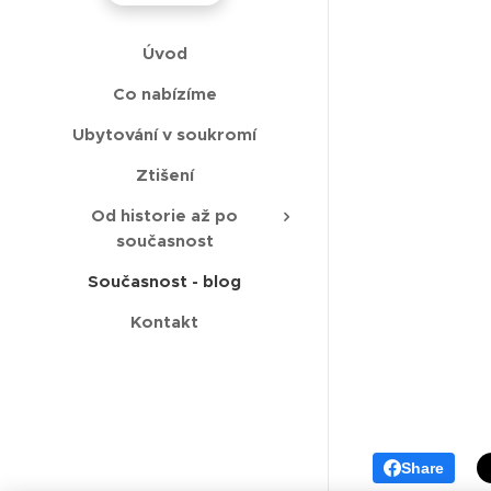
Úvod
Co nabízíme
Ubytování v soukromí
Ztišení
Od historie až po
současnost
Současnost - blog
Kontakt
Share